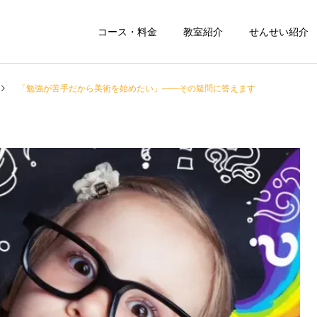
コース・料金
教室紹介
せんせい紹介
「勉強が苦手だから美術を始めたい」――その疑問に答えます
大人
小学受験
グループレッスン
絵画レッスン
色鉛筆画
デジタル画
レッスン
レッスン