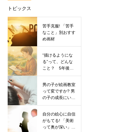
トピックス
苦手克服! 「苦手
なこと」別おすす
め画材
“描けるようにな
る”って、どんな
こと？ 5年後の
自分に効いてく
る“絵の力”
男の子が絵画教室
って変ですか? 男
の子の成長にいい
絵画教室の選び方
自分の絵心に自信
がもてる! 「美術
って奥が深い」と