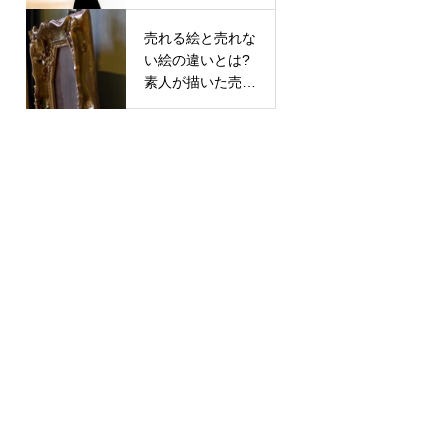
感じる絵画作品３
選と共通点
売れる絵と売れな
い絵の違いとは?
素人が描いた売れ
ない絵の価値はど
こにある?