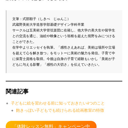
文筆：式部順子（しきべ　じゅんこ）

武蔵野美術大学造形学部基礎デザイン学科卒業

サークルは五美術大学管弦楽団に在籍し、他大学の美大生や留学生
との交流を通じ、油絵や映像という垣根を超えた視野をみにつける
ことができた。

在学中よりエッセイを執筆。「感性さえあれば、美術は場所や立場
を超えて心を解き放つ」をモットーに美術の魅力を発信。子育て中
に保育士資格を取得。今後は自身の子育て経験もいかし「美術が子
どもに与える影響」「感性の大切さ」を伝えていきたい。
関連記事
子どもに絵を習わせる前に知っておきたい4つのこと
飽きっぽい子どもでも続けられる絵画教室の特徴
「体験レッスン無料」キャンペーン中