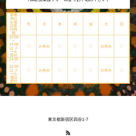
事務
局の
お電
月
火
水
木
金
土
日
話受
付時
間
10:00
~
14:00
〇
お休み
〇
〇
〇
お休み
〇
は メ
ール
受付
14:00
~
19:30
は メ
〇
お休み
〇
〇
〇
お休み
〇
ール
電話
受付
東京都新宿区四谷1-7