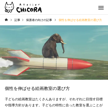
記事
保護者の向けの記事
個性を伸ばせる絵画教室の選び方
子ども
大人
グループレッスン
グループレ
パーソナル
色鉛筆
レッスン
レッス
個性を伸ばせる絵画教室の選び方
子どもの絵画教室はたくさんありますが、それぞれに目指す目標
や指導方針があります。子どもの特性に合った教室を選ぶことが