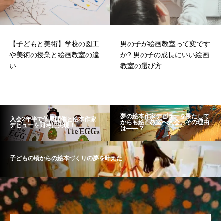
【子どもと美術】学校の図工
男の子が絵画教室って変です
や美術の授業と絵画教室の違
か? 男の子の成長にいい絵画
い
教室の選び方
夢の絵本作家デビューを果たして
入会2年半で個展開催と絵本作家
からも絵画教室へ入会。その理由
デビューを同時に実現！
は――？
子どもの頃からの絵本づくりの夢を叶えた