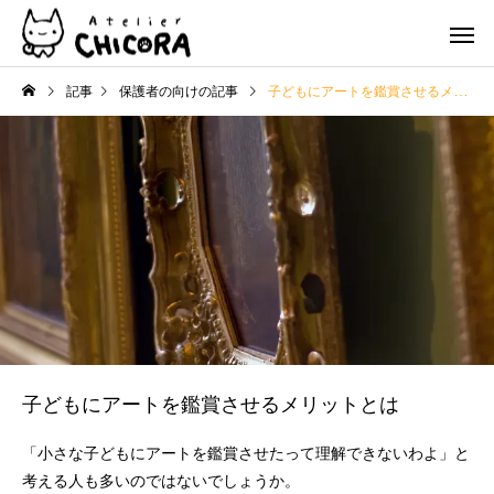
記事
保護者の向けの記事
子どもにアートを鑑賞させるメリットとは
子ども
大人
グループレッスン
グループレ
パーソナル
色鉛筆
レッスン
レッス
子どもにアートを鑑賞させるメリットとは
「小さな子どもにアートを鑑賞させたって理解できないわよ」と
考える人も多いのではないでしょうか。