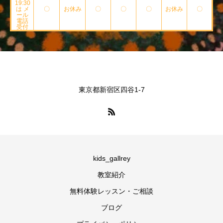
19:30
は メ
〇
お休み
〇
〇
〇
お休み
〇
ール
電話
受付
東京都新宿区四谷1-7
kids_gallrey
教室紹介
無料体験レッスン・ご相談
ブログ