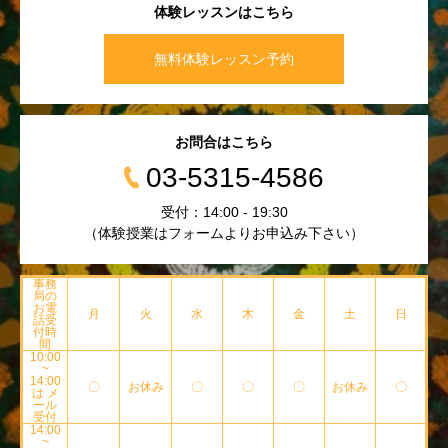
体験レッスンはこちら
無料体験レッスン予約
お問合はこちら
03-5315-4586
受付：14:00 - 19:30
（体験授業はフォームよりお申込み下さい）
事務
局の
お電
月
火
水
木
金
土
日
話受
付時
間
10:00
~
14:00
〇
お休み
〇
〇
〇
お休み
〇
は メ
ール
受付
14:00
~