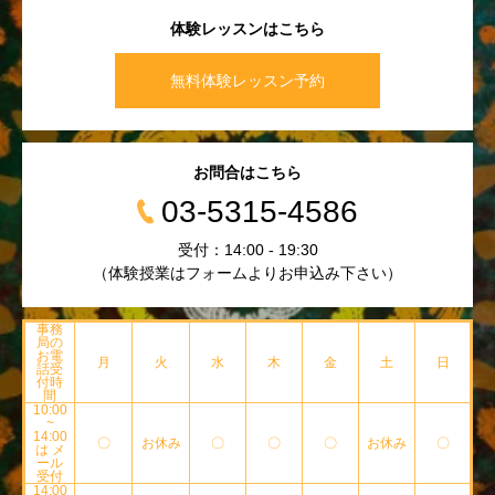
体験レッスンはこちら
無料体験レッスン予約
お問合はこちら
03-5315-4586
受付：14:00 - 19:30
（体験授業はフォームよりお申込み下さい）
事務
局の
お電
月
火
水
木
金
土
日
話受
付時
間
10:00
~
14:00
〇
お休み
〇
〇
〇
お休み
〇
は メ
ール
受付
14:00