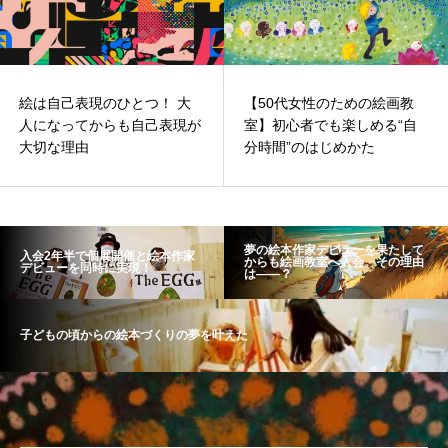
絵は自己表現のひとつ！ 大
【50代女性のための絵画教
人になってからも自己表現が
室】初心者でも楽しめる“自
大切な理由
分時間”のはじめかた
夢の絵本作家デビューを果たして
入会2年半で個展開催と絵本作家
からも絵画教室へ入会。その理由
デビューを同時に実現！
は――？
子どもの頃からの絵本づくりの夢を叶えた