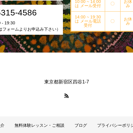
10:00 ~ 14:00
お休
〇
は メール受付
み
5315-4586
14:00 ~ 19:30
お休
は メール電話
〇
- 19:30
み
受付
はフォームよりお申込み下さい）
東京都新宿区四谷1-7
紹介
無料体験レッスン・ご相談
ブログ
プライバシーポリ