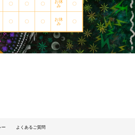
お休
〇
〇
〇
〇
み
お休
〇
〇
〇
〇
み
シー
よくあるご質問