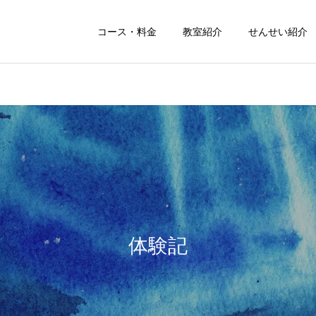
コース・料金
教室紹介
せんせい紹介
大人
小学受験
グループレッスン
絵画レッスン
色鉛筆画
デジタル画
体験記
レッスン
レッスン