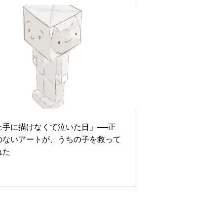
上手に描けなくて泣いた日」──正
のないアートが、うちの子を救って
れた