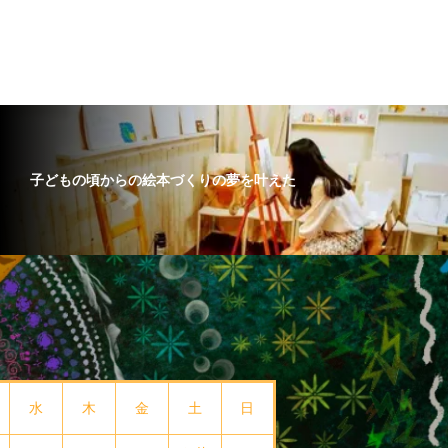
子どもの頃からの絵本づくりの夢を叶えた
水
木
金
土
日