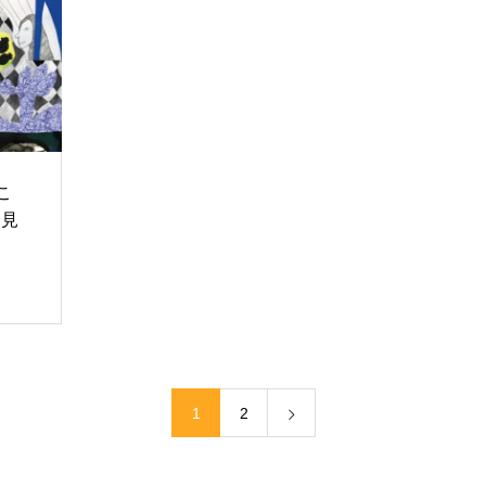
こ
て見
1
2