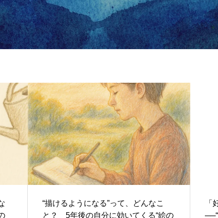
な
“描けるようになる”って、どんなこ
「
の
と？ 5年後の自分に効いてくる“絵の
─