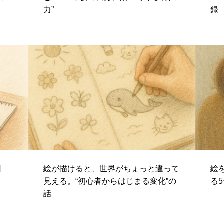
力”
録
日
絵が描けると、世界がちょっと違って
絵
見える。“初心者からはじまる変化”の
る
話