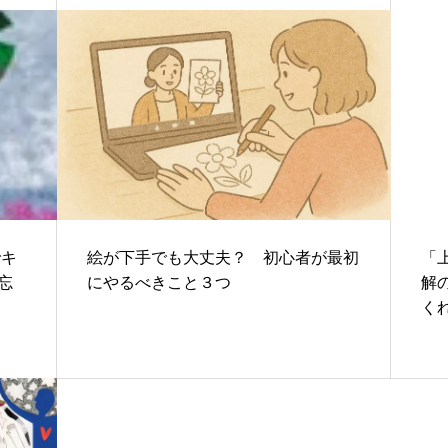
でキ
絵が下手でも大丈夫？ 初心者が最初
「
忘
にやるべきこと３つ
解
く