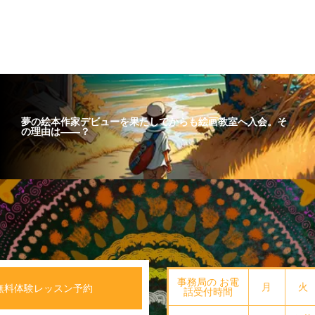
夢の絵本作家デビューを果たしてからも絵画教室へ入会。そ
の理由は――？
事務局の お電
月
火
無料体験レッスン予約
話受付時間