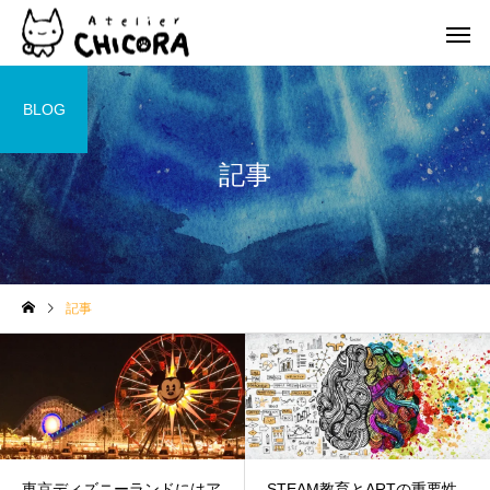
BLOG
記事
子ども
大人
グループレッスン
グループレ
記事
パーソナル
色鉛筆
レッスン
レッス
東京ディズニーランドにはア
STEAM教育とARTの重要性