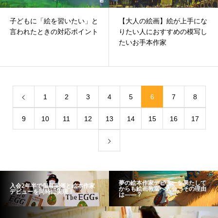
子どもに「絵を習いたい」と
【大人の絵画】絵が上手にな
言われたときの対応ポイント
りたい人におすすめの模写し
たいお手本作家
1
2
3
4
5
6
7
8
9
10
11
12
13
14
15
16
17
夢の絵本作家デビューを果たして
入会2年半で個展開催と絵本作家
からも絵画教室へ入会。その理由
デビューを同時に実現！
は――？