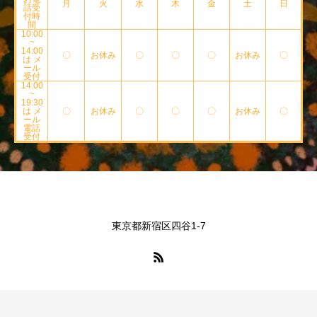
月
火
水
木
金
土
日
話受
付時
間
10:00
~
14:00
〇
お休み
〇
〇
〇
お休み
〇
は メ
ール
受付
14:00
~
19:30
は メ
〇
お休み
〇
〇
〇
お休み
〇
ール
電話
受付
東京都新宿区四谷1-7